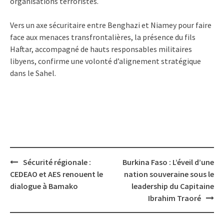
organisations terroristes.
Vers un axe sécuritaire entre Benghazi et Niamey pour faire
face aux menaces transfrontalières, la présence du fils
Haftar, accompagné de hauts responsables militaires
libyens, confirme une volonté d’alignement stratégique
dans le Sahel.
Post
Sécurité régionale :
Burkina Faso : L’éveil d’une
navigation
CEDEAO et AES renouent le
nation souveraine sous le
dialogue à Bamako
leadership du Capitaine
Ibrahim Traoré