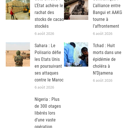
L’Etat achève le
L’alliance entre
rachat des
Bangui et AAKG
stocks de cacao
tourne à
stockés
l’affrontement
6 août 2026
6 août 2026
Sahara : Le
Tchad : Huit
Polisario défie
morts dans une
les Etats Unis
épidémie de
en poursuivant
choléra à
ses attaques
N’Djamena
contre le Maroc
6 août 2026
6 août 2026
Nigeria : Plus
de 300 otages
libérés lors
d’une vaste
opération