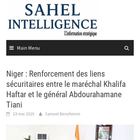
Skip
to
content
Main Menu
Niger : Renforcement des liens
sécuritaires entre le maréchal Khalifa
Haftar et le général Abdourahamane
Tiani
23 mai 2025
Samuel Benshimon