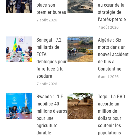
place son
au cœur de la
premier bureau
stratégie de
l’après-pétrole
7 août 2026
7 août 2026
Sénégal : 7,2
Algérie : Six
milliards de
morts dans un
FCFA
nouvel accident
débloqués pour
de bus à
faire face à la
Constantine
soudure
6 août 2026
7 août 2026
Rwanda : L’UE
Togo : La BAD
mobilise 40
accorde un
millions d’euros
million de
pour une
dollars pour
agriculture
soutenir les
durable
populations