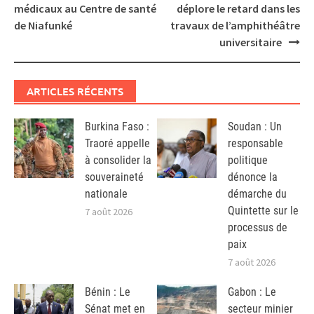
navigation
médicaux au Centre de santé
déplore le retard dans les
de Niafunké
travaux de l’amphithéâtre
universitaire
ARTICLES RÉCENTS
Burkina Faso :
Soudan : Un
Traoré appelle
responsable
à consolider la
politique
souveraineté
dénonce la
nationale
démarche du
Quintette sur le
7 août 2026
processus de
paix
7 août 2026
Bénin : Le
Gabon : Le
Sénat met en
secteur minier