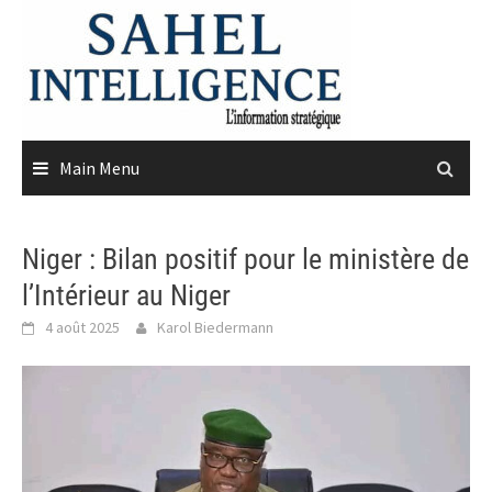
Skip
to
content
Main Menu
Niger : Bilan positif pour le ministère de
l’Intérieur au Niger
4 août 2025
Karol Biedermann