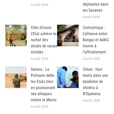
déplacées dans
6 août 2026
les Savanes
6 août 2026
Côte d’Ivoire :
Centrafrique :
L’Etat achève le
L’alliance entre
rachat des
Bangui et AAKG
stocks de cacao
tourne à
stockés
l’affrontement
6 août 2026
6 août 2026
Sahara : Le
Tchad : Huit
Polisario défie
morts dans une
les Etats Unis
épidémie de
en poursuivant
choléra à
ses attaques
N’Djamena
contre le Maroc
6 août 2026
6 août 2026