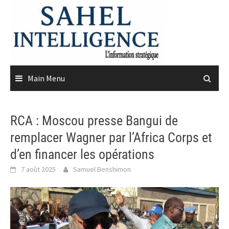
Skip
to
content
Main Menu
RCA : Moscou presse Bangui de
remplacer Wagner par l’Africa Corps et
d’en financer les opérations
7 août 2025
Samuel Benshimon