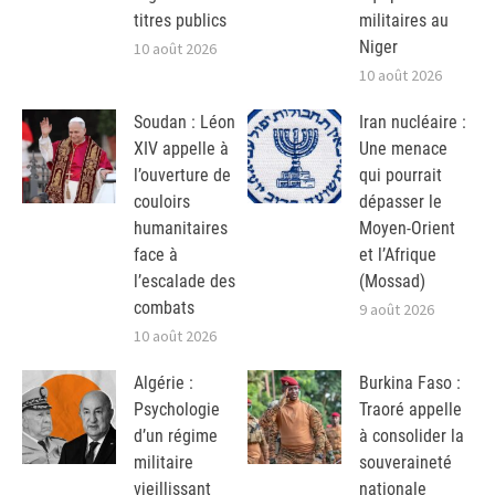
titres publics
militaires au
Niger
10 août 2026
10 août 2026
Soudan : Léon
Iran nucléaire :
XIV appelle à
Une menace
l’ouverture de
qui pourrait
couloirs
dépasser le
humanitaires
Moyen-Orient
face à
et l’Afrique
l’escalade des
(Mossad)
combats
9 août 2026
10 août 2026
Algérie :
Burkina Faso :
Psychologie
Traoré appelle
d’un régime
à consolider la
militaire
souveraineté
vieillissant
nationale