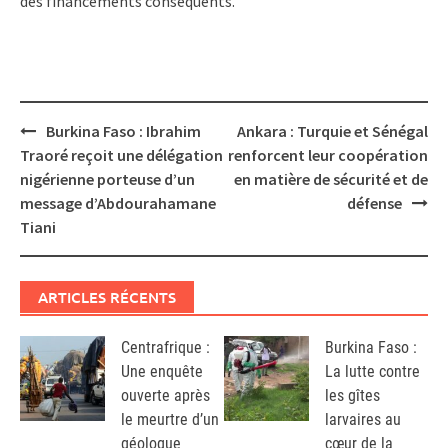
des financements conséquents.
Post
Burkina Faso : Ibrahim
Ankara : Turquie et Sénégal
navigation
Traoré reçoit une délégation
renforcent leur coopération
nigérienne porteuse d’un
en matière de sécurité et de
message d’Abdourahamane
défense
Tiani
ARTICLES RÉCENTS
Centrafrique :
Burkina Faso :
Une enquête
La lutte contre
ouverte après
les gîtes
le meurtre d’un
larvaires au
géologue
cœur de la