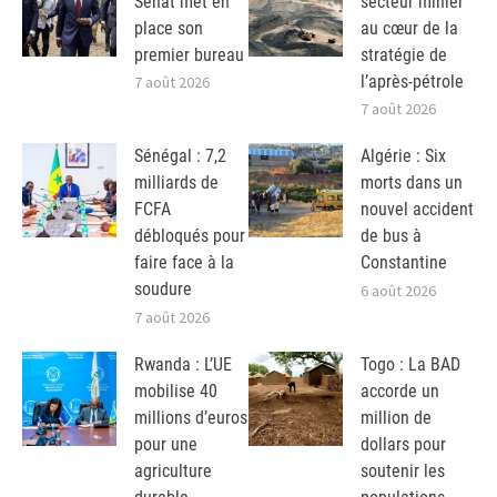
Sénat met en
secteur minier
place son
au cœur de la
premier bureau
stratégie de
l’après-pétrole
7 août 2026
7 août 2026
Sénégal : 7,2
Algérie : Six
milliards de
morts dans un
FCFA
nouvel accident
débloqués pour
de bus à
faire face à la
Constantine
soudure
6 août 2026
7 août 2026
Rwanda : L’UE
Togo : La BAD
mobilise 40
accorde un
millions d’euros
million de
pour une
dollars pour
agriculture
soutenir les