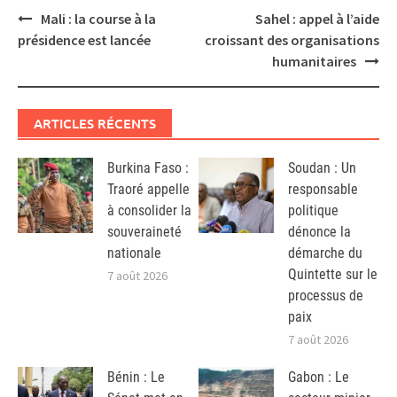
Post
Mali : la course à la
Sahel : appel à l’aide
navigation
présidence est lancée
croissant des organisations
humanitaires
ARTICLES RÉCENTS
Burkina Faso :
Soudan : Un
Traoré appelle
responsable
à consolider la
politique
souveraineté
dénonce la
nationale
démarche du
Quintette sur le
7 août 2026
processus de
paix
7 août 2026
Bénin : Le
Gabon : Le