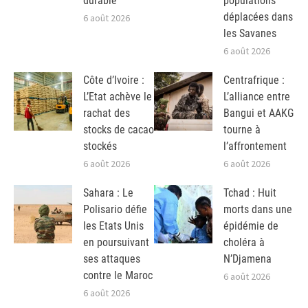
durable
populations
déplacées dans
6 août 2026
les Savanes
6 août 2026
Côte d’Ivoire :
Centrafrique :
L’Etat achève le
L’alliance entre
rachat des
Bangui et AAKG
stocks de cacao
tourne à
stockés
l’affrontement
6 août 2026
6 août 2026
Sahara : Le
Tchad : Huit
Polisario défie
morts dans une
les Etats Unis
épidémie de
en poursuivant
choléra à
ses attaques
N’Djamena
contre le Maroc
6 août 2026
6 août 2026