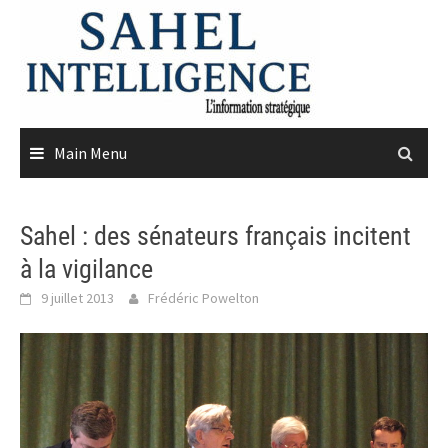
Skip
to
content
Main Menu
Sahel : des sénateurs français incitent
à la vigilance
9 juillet 2013
Frédéric Powelton