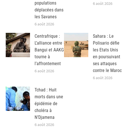
populations
6 août 2026
déplacées dans
les Savanes
6 août 2026
Centrafrique :
Sahara : Le
L’alliance entre
Polisario défie
Bangui et AAKG
les Etats Unis
tourne à
en poursuivant
l’affrontement
ses attaques
contre le Maroc
6 août 2026
6 août 2026
Tchad : Huit
morts dans une
épidémie de
choléra à
N’Djamena
6 août 2026