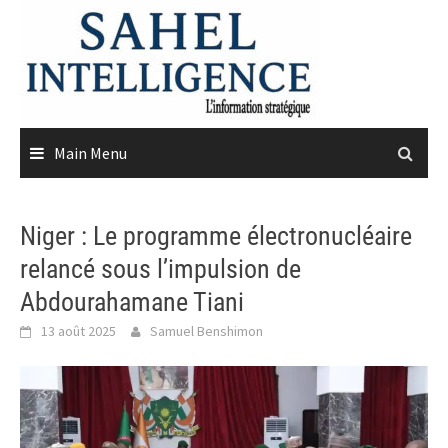
Skip
to
content
Main Menu
Niger : Le programme électronucléaire
relancé sous l’impulsion de
Abdourahamane Tiani
13 août 2025
Samuel Benshimon