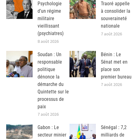
Psychologie
Traoré appelle
d’un régime
à consolider la
militaire
souveraineté
vieillissant
nationale
(psychiatres)
7 août 2026
8 août 2026
Soudan : Un
Bénin : Le
responsable
Sénat met en
politique
place son
dénonce la
premier bureau
démarche du
7 août 2026
Quintette sur le
processus de
paix
7 août 2026
Gabon : Le
Sénégal : 7,2
secteur minier
milliards de