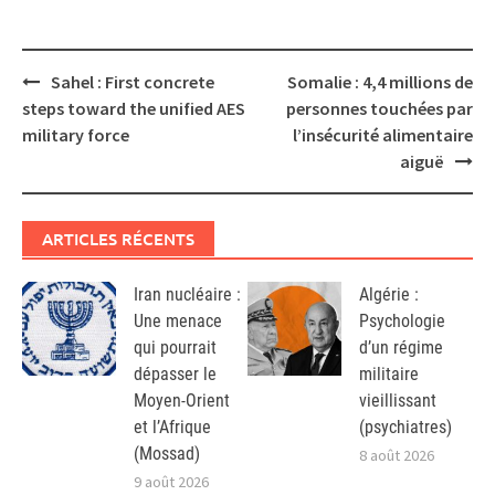
Post
Sahel : First concrete
Somalie : 4,4 millions de
navigation
steps toward the unified AES
personnes touchées par
military force
l’insécurité alimentaire
aiguë
ARTICLES RÉCENTS
Iran nucléaire :
Algérie :
Une menace
Psychologie
qui pourrait
d’un régime
dépasser le
militaire
Moyen-Orient
vieillissant
et l’Afrique
(psychiatres)
(Mossad)
8 août 2026
9 août 2026