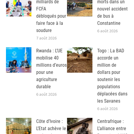
milliards de
morts dans un
FCFA
nouvel accident
débloqués pour
de bus à
faire face à la
Constantine
soudure
6 août 2026
7 août 2026
Rwanda : L’UE
Togo : La BAD
mobilise 40
accorde un
millions d’euros
million de
pour une
dollars pour
agriculture
soutenir les
durable
populations
déplacées dans
6 août 2026
les Savanes
6 août 2026
Côte d’Ivoire :
Centrafrique :
L’Etat achève le
L’alliance entre