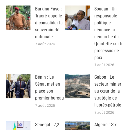
Burkina Faso :
Soudan : Un
Traoré appelle
responsable
à consolider la
politique
souveraineté
dénonce la
nationale
démarche du
Quintette sur le
7 août 2026
processus de
paix
7 août 2026
Bénin : Le
Gabon : Le
Sénat met en
secteur minier
place son
au cœur de la
premier bureau
stratégie de
l’après-pétrole
7 août 2026
7 août 2026
Sénégal : 7,2
Algérie : Six