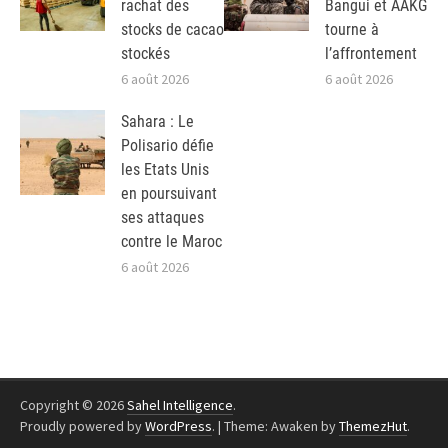
rachat des
Bangui et AAKG
stocks de cacao
tourne à
stockés
l’affrontement
6 août 2026
6 août 2026
Sahara : Le
Polisario défie
les Etats Unis
en poursuivant
ses attaques
contre le Maroc
6 août 2026
Copyright © 2026
Sahel Intelligence
.
Proudly powered by
WordPress
.
|
Theme: Awaken by
ThemezHut
.