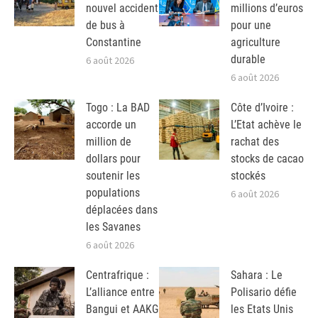
nouvel accident
millions d’euros
de bus à
pour une
Constantine
agriculture
durable
6 août 2026
6 août 2026
Togo : La BAD
Côte d’Ivoire :
accorde un
L’Etat achève le
million de
rachat des
dollars pour
stocks de cacao
soutenir les
stockés
populations
6 août 2026
déplacées dans
les Savanes
6 août 2026
Centrafrique :
Sahara : Le
L’alliance entre
Polisario défie
Bangui et AAKG
les Etats Unis