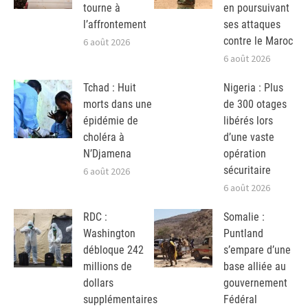
tourne à
en poursuivant
l’affrontement
ses attaques
contre le Maroc
6 août 2026
6 août 2026
Tchad : Huit
Nigeria : Plus
morts dans une
de 300 otages
épidémie de
libérés lors
choléra à
d’une vaste
N’Djamena
opération
sécuritaire
6 août 2026
6 août 2026
RDC :
Somalie :
Washington
Puntland
débloque 242
s’empare d’une
millions de
base alliée au
dollars
gouvernement
supplémentaires
Fédéral