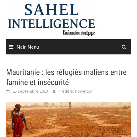
Skip
to
content
Main Menu
Mauritanie : les réfugiés maliens entre
famine et insécurité
25 septembre 2013
Frédéric Powelton