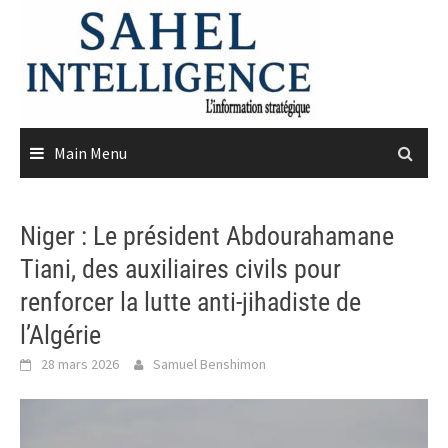
Skip
to
content
Main Menu
Niger : Le président Abdourahamane
Tiani, des auxiliaires civils pour
renforcer la lutte anti-jihadiste de
l’Algérie
28 mars 2026
Samuel Benshimon