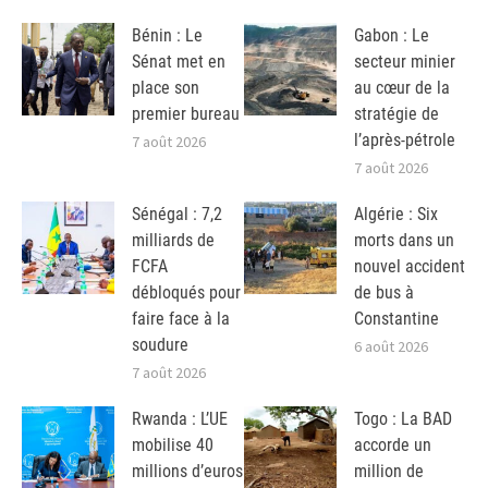
Bénin : Le
Gabon : Le
Sénat met en
secteur minier
place son
au cœur de la
premier bureau
stratégie de
l’après-pétrole
7 août 2026
7 août 2026
Sénégal : 7,2
Algérie : Six
milliards de
morts dans un
FCFA
nouvel accident
débloqués pour
de bus à
faire face à la
Constantine
soudure
6 août 2026
7 août 2026
Rwanda : L’UE
Togo : La BAD
mobilise 40
accorde un
millions d’euros
million de