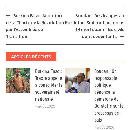
Post
Burkina Faso : Adoption
Soudan : Des frappes au
navigation
de la Charte de la Révolution
Kordofan-Sud font au moins
par l’Assemblée de
14 morts parmi les civils
Transition
dont des enfants
ARTICLES RÉCENTS
Burkina Faso :
Soudan : Un
Traoré appelle
responsable
à consolider la
politique
souveraineté
dénonce la
nationale
démarche du
Quintette sur le
7 août 2026
processus de
paix
7 août 2026