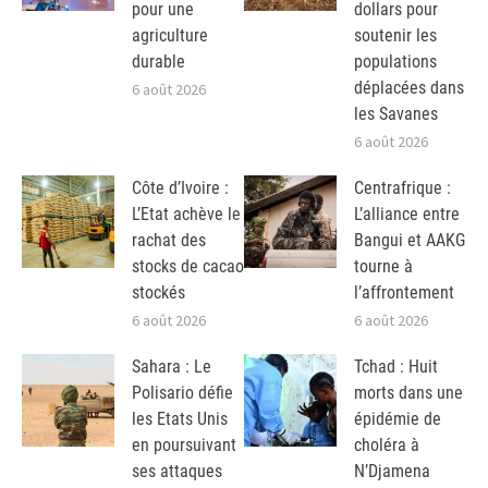
pour une
dollars pour
agriculture
soutenir les
durable
populations
déplacées dans
6 août 2026
les Savanes
6 août 2026
Côte d’Ivoire :
Centrafrique :
L’Etat achève le
L’alliance entre
rachat des
Bangui et AAKG
stocks de cacao
tourne à
stockés
l’affrontement
6 août 2026
6 août 2026
Sahara : Le
Tchad : Huit
Polisario défie
morts dans une
les Etats Unis
épidémie de
en poursuivant
choléra à
ses attaques
N’Djamena