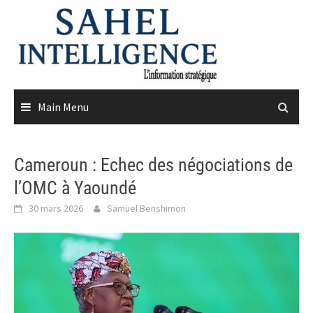
Skip
to
content
Main Menu
Cameroun : Echec des négociations de
l’OMC à Yaoundé
30 mars 2026
Samuel Benshimon