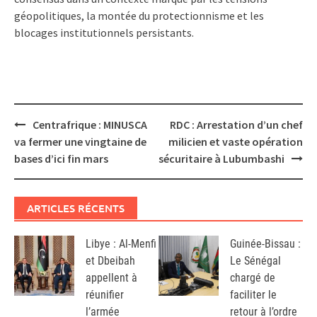
géopolitiques, la montée du protectionnisme et les
blocages institutionnels persistants.
Post
Centrafrique : MINUSCA
RDC : Arrestation d’un chef
navigation
va fermer une vingtaine de
milicien et vaste opération
bases d’ici fin mars
sécuritaire à Lubumbashi
ARTICLES RÉCENTS
Libye : Al-Menfi
Guinée-Bissau :
et Dbeibah
Le Sénégal
appellent à
chargé de
réunifier
faciliter le
l’armée
retour à l’ordre