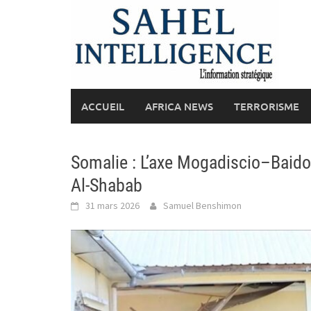
Skip
to
content
ACCUEIL
AFRICA NEWS
TERRORISME
Somalie : L’axe Mogadiscio–Baido
Al-Shabab
31 mars 2026
Samuel Benshimon