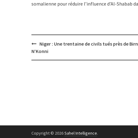
somalienne pour réduire l’influence d’Al-Shabab da
Post
Niger : Une trentaine de civils tués près de Birn
navigation
N’Konni
Copyright © 2026
Sahel Intelligence
.