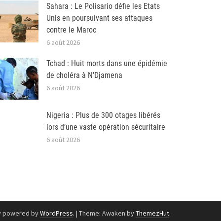
Sahara : Le Polisario défie les Etats
Unis en poursuivant ses attaques
contre le Maroc
6 août 2026
Tchad : Huit morts dans une épidémie
de choléra à N’Djamena
6 août 2026
Nigeria : Plus de 300 otages libérés
lors d’une vaste opération sécuritaire
6 août 2026
y powered by
WordPress
.
|
Theme: Awaken by
ThemezHut
.