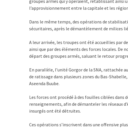
groupes armés qui y opéraient, rétablissant ainsi u
l’approvisionnement entre la capitale et les régio
Dans le même temps, des opérations de stabilisatio
sécuritaires, après le démantèlement de milices li
A leur arrivée, les troupes ont été accueillies par 
ainsi que par des éléments des forces locales. De
départ des groupes armés, saluant le retour progres
En parallèle, l’unité Gorgor de la SNA, rattachée a
de ratissage dans plusieurs zones du Bas-Shabell
Aseenda Buube.
Les forces ont procédé à des fouilles ciblées dans d
renseignements, afin de démanteler les réseaux d’A
insurgés ont été détruites.
Ces opérations s’inscrivent dans une offensive plu