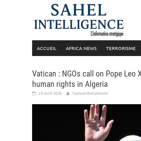
Skip
to
content
ACCUEIL
AFRICA NEWS
TERRORISME
Vatican : NGOs call on Pope Leo 
human rights in Algeria
10 avril 2026
Samuel Benshimon