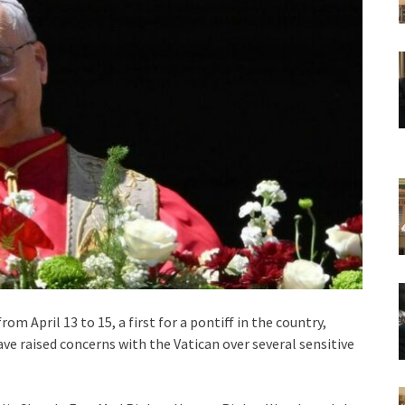
rom April 13 to 15, a first for a pontiff in the country,
e raised concerns with the Vatican over several sensitive