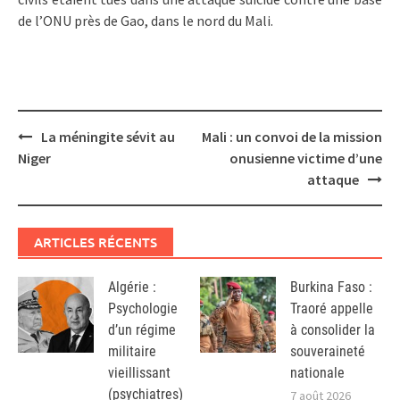
de l’ONU près de Gao, dans le nord du Mali.
Post
La méningite sévit au
Mali : un convoi de la mission
navigation
Niger
onusienne victime d’une
attaque
ARTICLES RÉCENTS
Algérie :
Burkina Faso :
Psychologie
Traoré appelle
d’un régime
à consolider la
militaire
souveraineté
vieillissant
nationale
(psychiatres)
7 août 2026