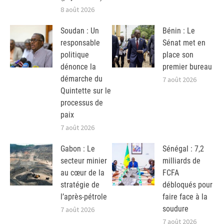
8 août 2026
Soudan : Un
Bénin : Le
responsable
Sénat met en
politique
place son
dénonce la
premier bureau
démarche du
7 août 2026
Quintette sur le
processus de
paix
7 août 2026
Gabon : Le
Sénégal : 7,2
secteur minier
milliards de
au cœur de la
FCFA
stratégie de
débloqués pour
l’après-pétrole
faire face à la
soudure
7 août 2026
7 août 2026