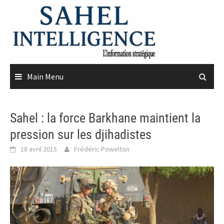
Skip
to
content
Main Menu
Sahel : la force Barkhane maintient la
pression sur les djihadistes
18 avril 2015
Frédéric Powelton