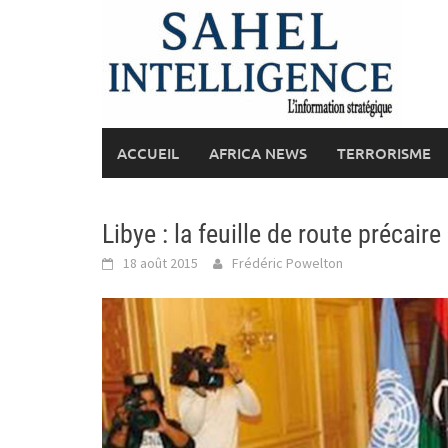
Skip
to
content
ACCUEIL
AFRICA NEWS
TERRORISME
Libye : la feuille de route précaire
18 août 2015
Frédéric Powelton