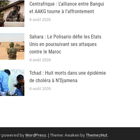
Centrafrique : L’alliance entre Bangui
et AAKG tourne à l’affrontement
6 août 2026
Sahara : Le Polisario défie les Etats
Unis en poursuivant ses attaques
contre le Maroc
6 août 2026
Tchad : Huit morts dans une épidémie
de choléra à N’Djamena
6 août 2026
y powered by
WordPress
.
|
Theme: Awaken by
ThemezHut
.