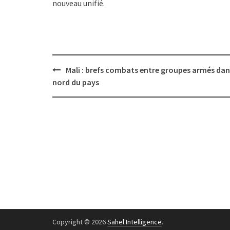
nouveau unifié.
Post
Mali : brefs combats entre groupes armés dan
navigation
nord du pays
Copyright © 2026
Sahel Intelligence
.