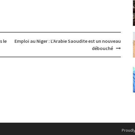
s le
Emploi au Niger : L’Arabie Saoudite est un nouveau
débouché
Proudl