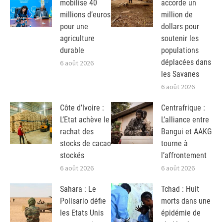
mobilise 40
accorde un
millions d’euros
million de
pour une
dollars pour
agriculture
soutenir les
durable
populations
déplacées dans
6 août 2026
les Savanes
6 août 2026
Côte d’Ivoire :
Centrafrique :
L’Etat achève le
L’alliance entre
rachat des
Bangui et AAKG
stocks de cacao
tourne à
stockés
l’affrontement
6 août 2026
6 août 2026
Sahara : Le
Tchad : Huit
Polisario défie
morts dans une
les Etats Unis
épidémie de