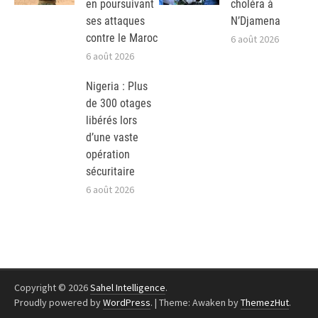
en poursuivant
choléra à
ses attaques
N’Djamena
contre le Maroc
6 août 2026
6 août 2026
Nigeria : Plus
de 300 otages
libérés lors
d’une vaste
opération
sécuritaire
6 août 2026
Copyright © 2026
Sahel Intelligence
.
Proudly powered by
WordPress
.
|
Theme: Awaken by
ThemezHut
.