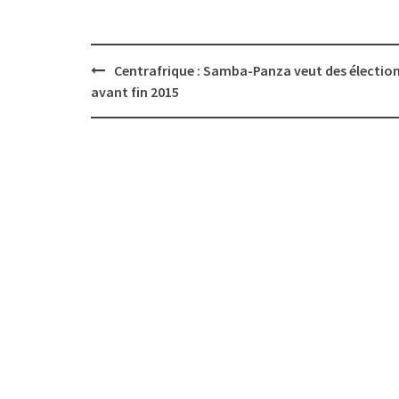
Post
Centrafrique : Samba-Panza veut des électio
navigation
avant fin 2015