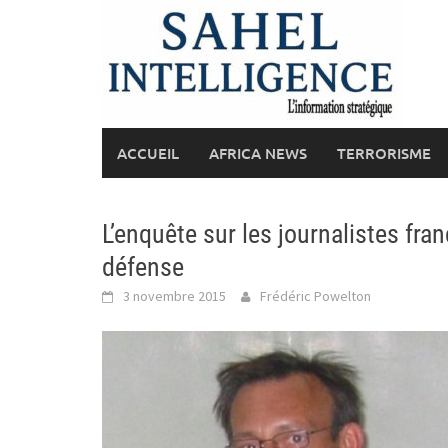
Skip
to
content
ACCUEIL
AFRICA NEWS
TERRORISME
L’enquête sur les journalistes fra
défense
3 novembre 2015
Frédéric Powelton