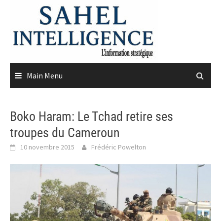
Skip
to
content
Main Menu
Boko Haram: Le Tchad retire ses
troupes du Cameroun
10 novembre 2015
Frédéric Powelton