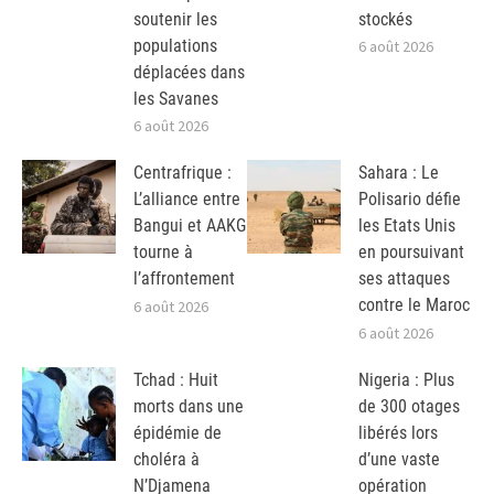
soutenir les
stockés
populations
6 août 2026
déplacées dans
les Savanes
6 août 2026
Centrafrique :
Sahara : Le
L’alliance entre
Polisario défie
Bangui et AAKG
les Etats Unis
tourne à
en poursuivant
l’affrontement
ses attaques
contre le Maroc
6 août 2026
6 août 2026
Tchad : Huit
Nigeria : Plus
morts dans une
de 300 otages
épidémie de
libérés lors
choléra à
d’une vaste
N’Djamena
opération