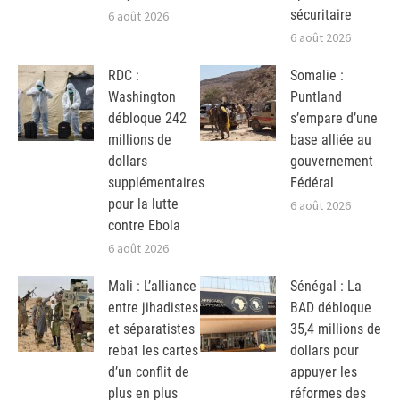
sécuritaire
6 août 2026
6 août 2026
RDC :
Somalie :
Washington
Puntland
débloque 242
s’empare d’une
millions de
base alliée au
dollars
gouvernement
supplémentaires
Fédéral
pour la lutte
6 août 2026
contre Ebola
6 août 2026
Mali : L’alliance
Sénégal : La
entre jihadistes
BAD débloque
et séparatistes
35,4 millions de
rebat les cartes
dollars pour
d’un conflit de
appuyer les
plus en plus
réformes des