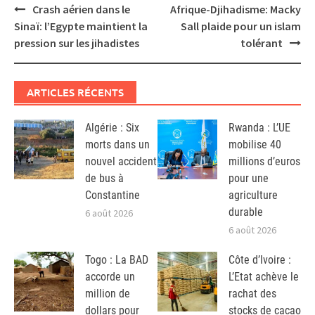
Post
Crash aérien dans le
Afrique-Djihadisme: Macky
navigation
Sinaï: l’Egypte maintient la
Sall plaide pour un islam
pression sur les jihadistes
tolérant
ARTICLES RÉCENTS
Algérie : Six
Rwanda : L’UE
morts dans un
mobilise 40
nouvel accident
millions d’euros
de bus à
pour une
Constantine
agriculture
durable
6 août 2026
6 août 2026
Togo : La BAD
Côte d’Ivoire :
accorde un
L’Etat achève le
million de
rachat des
dollars pour
stocks de cacao