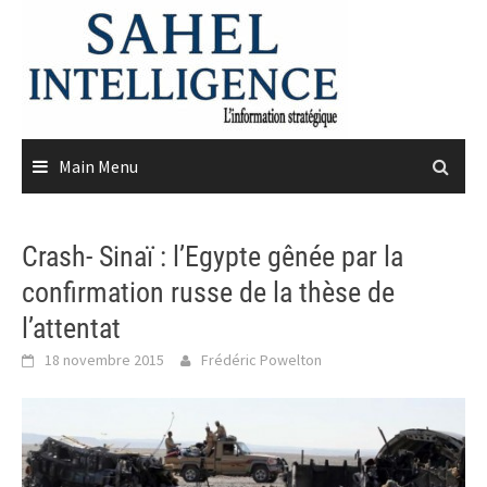
Skip
to
content
Main Menu
Crash- Sinaï : l’Egypte gênée par la
confirmation russe de la thèse de
l’attentat
18 novembre 2015
Frédéric Powelton