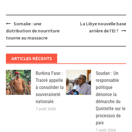
Post
Somalie : une
La Libye nouvelle base
navigation
distribution de nourriture
arrière de l’EI ?
tourne au massacre
ARTICLES RÉCENTS
Burkina Faso :
Soudan : Un
Traoré appelle
responsable
à consolider la
politique
souveraineté
dénonce la
nationale
démarche du
Quintette sur le
7 août 2026
processus de
paix
7 août 2026