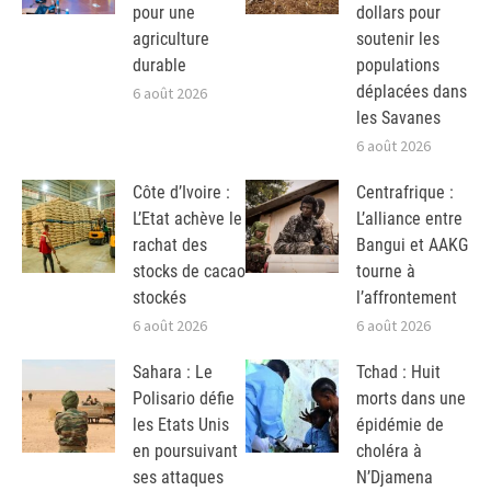
pour une
dollars pour
agriculture
soutenir les
durable
populations
déplacées dans
6 août 2026
les Savanes
6 août 2026
Côte d’Ivoire :
Centrafrique :
L’Etat achève le
L’alliance entre
rachat des
Bangui et AAKG
stocks de cacao
tourne à
stockés
l’affrontement
6 août 2026
6 août 2026
Sahara : Le
Tchad : Huit
Polisario défie
morts dans une
les Etats Unis
épidémie de
en poursuivant
choléra à
ses attaques
N’Djamena