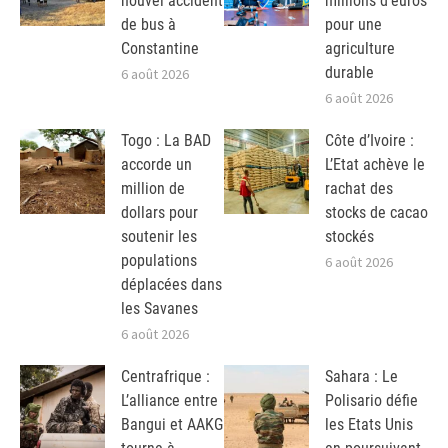
nouvel accident
millions d’euros
de bus à
pour une
Constantine
agriculture
durable
6 août 2026
6 août 2026
Togo : La BAD
Côte d’Ivoire :
accorde un
L’Etat achève le
million de
rachat des
dollars pour
stocks de cacao
soutenir les
stockés
populations
6 août 2026
déplacées dans
les Savanes
6 août 2026
Centrafrique :
Sahara : Le
L’alliance entre
Polisario défie
Bangui et AAKG
les Etats Unis