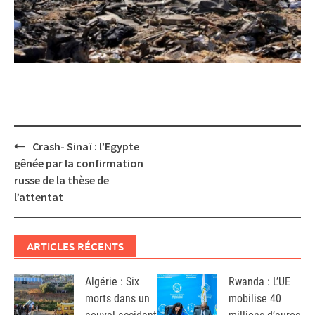
Post
Crash- Sinaï : l’Egypte
navigation
gênée par la confirmation
russe de la thèse de
l’attentat
ARTICLES RÉCENTS
Algérie : Six
Rwanda : L’UE
morts dans un
mobilise 40