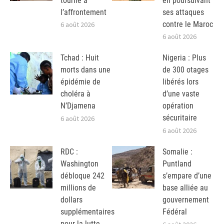
tourne à
en poursuivant
l’affrontement
ses attaques
contre le Maroc
6 août 2026
6 août 2026
Tchad : Huit
Nigeria : Plus
morts dans une
de 300 otages
épidémie de
libérés lors
choléra à
d’une vaste
N’Djamena
opération
sécuritaire
6 août 2026
6 août 2026
RDC :
Somalie :
Washington
Puntland
débloque 242
s’empare d’une
millions de
base alliée au
dollars
gouvernement
supplémentaires
Fédéral
pour la lutte