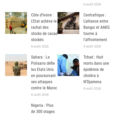
6 août 2026
Côte d’Ivoire :
Centrafrique :
L’Etat achève le
L’alliance entre
rachat des
Bangui et AAKG
stocks de cacao
tourne à
stockés
l’affrontement
6 août 2026
6 août 2026
Sahara : Le
Tchad : Huit
Polisario défie
morts dans une
les Etats Unis
épidémie de
en poursuivant
choléra à
ses attaques
N’Djamena
contre le Maroc
6 août 2026
6 août 2026
Nigeria : Plus
de 300 otages