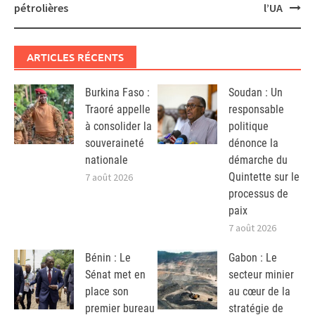
pétrolières
l’UA
ARTICLES RÉCENTS
Burkina Faso :
Soudan : Un
Traoré appelle
responsable
à consolider la
politique
souveraineté
dénonce la
nationale
démarche du
Quintette sur le
7 août 2026
processus de
paix
7 août 2026
Bénin : Le
Gabon : Le
Sénat met en
secteur minier
place son
au cœur de la
premier bureau
stratégie de