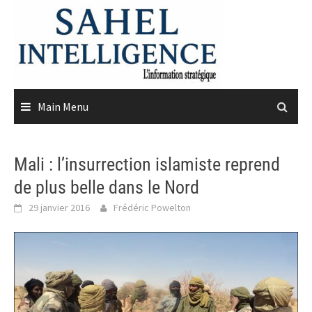
Skip
to
content
Main Menu
Mali : l’insurrection islamiste reprend
de plus belle dans le Nord
29 janvier 2016
Frédéric Powelton