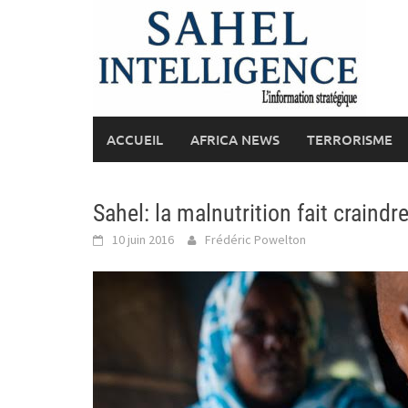
Skip
to
content
ACCUEIL
AFRICA NEWS
TERRORISME
Sahel: la malnutrition fait craind
10 juin 2016
Frédéric Powelton