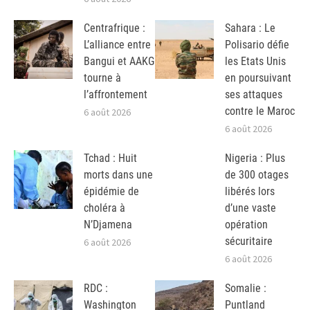
Centrafrique :
Sahara : Le
L’alliance entre
Polisario défie
Bangui et AAKG
les Etats Unis
tourne à
en poursuivant
l’affrontement
ses attaques
contre le Maroc
6 août 2026
6 août 2026
Tchad : Huit
Nigeria : Plus
morts dans une
de 300 otages
épidémie de
libérés lors
choléra à
d’une vaste
N’Djamena
opération
sécuritaire
6 août 2026
6 août 2026
RDC :
Somalie :
Washington
Puntland