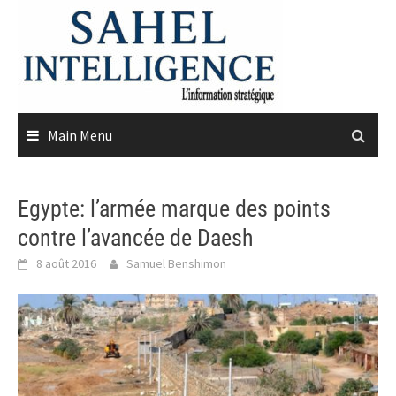
Skip
to
content
Main Menu
Egypte: l’armée marque des points
contre l’avancée de Daesh
8 août 2016
Samuel Benshimon