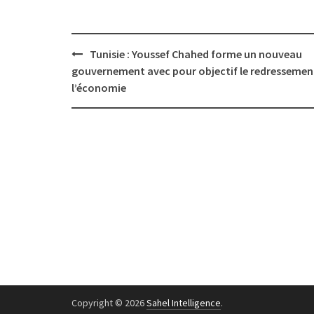
Post
Tunisie : Youssef Chahed forme un nouveau
navigation
gouvernement avec pour objectif le redressemen
l’économie
Copyright © 2026
Sahel Intelligence
.