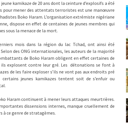
eune kamikaze de 20 ans dont la ceinture d’explosifs a été
ues pour mener des attentats terroristes est une manœuvre
jihadistes Boko Haram. L’organisation extrémiste nigériane
enne, dispose en effet de centaines de jeunes membres qui
ues sous la menace de la mort.
rniers mois dans la région du lac Tchad, ont ainsi été
 Selon des ONG internationales, les auteurs de la majorité
 combattants de Boko Haram obligent en effet certaines de
 ils explosent contre leur gré. Les détonations se font à
s de les faire exploser s’ils ne vont pas aux endroits pré
 certains jeunes kamikazes tentent soit de s’enfuir ou
al.
Boko Haram continuent à mener leurs attaques meurtrières.
importantes dissensions internes, manque cruellement de
urs à ce genre de stratagèmes.