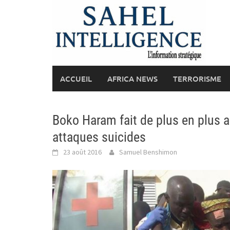
Skip
to
content
ACCUEIL
AFRICA NEWS
TERRORISME
Boko Haram fait de plus en plus a
attaques suicides
23 août 2016
Samuel Benshimon