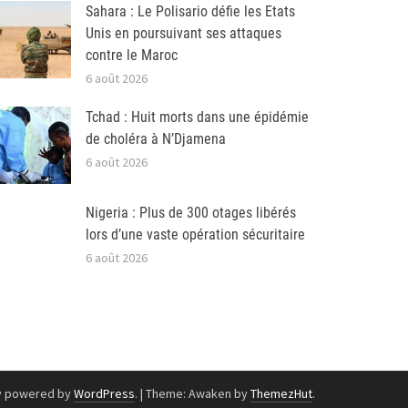
Sahara : Le Polisario défie les Etats
Unis en poursuivant ses attaques
contre le Maroc
6 août 2026
Tchad : Huit morts dans une épidémie
de choléra à N’Djamena
6 août 2026
Nigeria : Plus de 300 otages libérés
lors d’une vaste opération sécuritaire
6 août 2026
y powered by
WordPress
.
|
Theme: Awaken by
ThemezHut
.