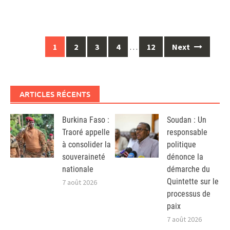
Posts
1
2
3
4
…
12
Next
navigation
ARTICLES RÉCENTS
Burkina Faso :
Soudan : Un
Traoré appelle
responsable
à consolider la
politique
souveraineté
dénonce la
nationale
démarche du
Quintette sur le
7 août 2026
processus de
paix
7 août 2026