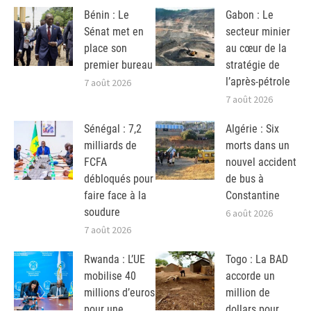
Bénin : Le
Gabon : Le
Sénat met en
secteur minier
place son
au cœur de la
premier bureau
stratégie de
l’après-pétrole
7 août 2026
7 août 2026
Sénégal : 7,2
Algérie : Six
milliards de
morts dans un
FCFA
nouvel accident
débloqués pour
de bus à
faire face à la
Constantine
soudure
6 août 2026
7 août 2026
Rwanda : L’UE
Togo : La BAD
mobilise 40
accorde un
millions d’euros
million de
pour une
dollars pour