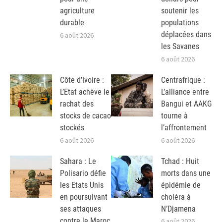
agriculture
soutenir les
durable
populations
déplacées dans
6 août 2026
les Savanes
6 août 2026
Côte d’Ivoire :
Centrafrique :
L’Etat achève le
L’alliance entre
rachat des
Bangui et AAKG
stocks de cacao
tourne à
stockés
l’affrontement
6 août 2026
6 août 2026
Sahara : Le
Tchad : Huit
Polisario défie
morts dans une
les Etats Unis
épidémie de
en poursuivant
choléra à
ses attaques
N’Djamena
contre le Maroc
6 août 2026