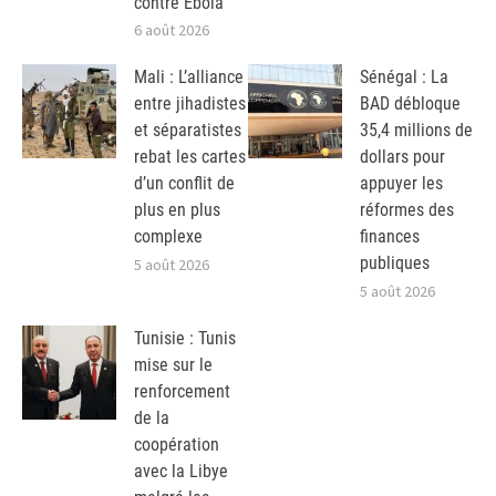
contre Ebola
6 août 2026
Mali : L’alliance
Sénégal : La
entre jihadistes
BAD débloque
et séparatistes
35,4 millions de
rebat les cartes
dollars pour
d’un conflit de
appuyer les
plus en plus
réformes des
complexe
finances
publiques
5 août 2026
5 août 2026
Tunisie : Tunis
mise sur le
renforcement
de la
coopération
avec la Libye