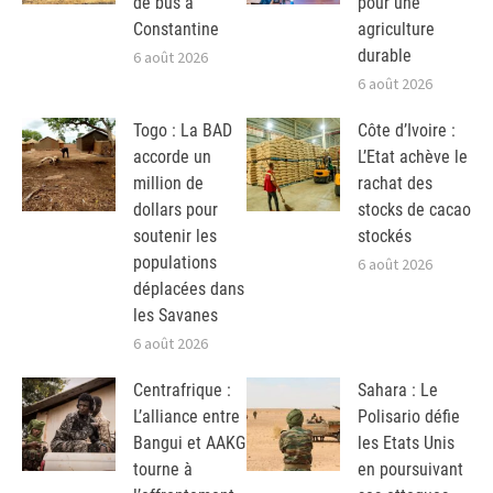
de bus à
pour une
Constantine
agriculture
durable
6 août 2026
6 août 2026
Togo : La BAD
Côte d’Ivoire :
accorde un
L’Etat achève le
million de
rachat des
dollars pour
stocks de cacao
soutenir les
stockés
populations
6 août 2026
déplacées dans
les Savanes
6 août 2026
Centrafrique :
Sahara : Le
L’alliance entre
Polisario défie
Bangui et AAKG
les Etats Unis
tourne à
en poursuivant