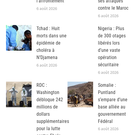
l’affrontement
ses attaques
contre le Maroc
6 août 2026
6 août 2026
Tchad : Huit
Nigeria : Plus
morts dans une
de 300 otages
épidémie de
libérés lors
choléra à
d’une vaste
N’Djamena
opération
sécuritaire
6 août 2026
6 août 2026
RDC :
Somalie :
Washington
Puntland
débloque 242
s’empare d’une
millions de
base alliée au
dollars
gouvernement
supplémentaires
Fédéral
pour la lutte
6 août 2026