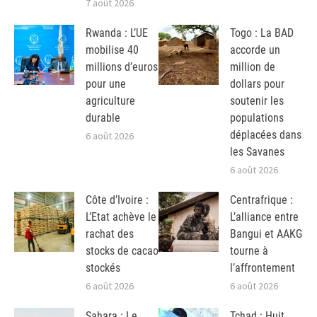
7 août 2026
Rwanda : L’UE
Togo : La BAD
mobilise 40
accorde un
millions d’euros
million de
pour une
dollars pour
agriculture
soutenir les
durable
populations
déplacées dans
6 août 2026
les Savanes
6 août 2026
Côte d’Ivoire :
Centrafrique :
L’Etat achève le
L’alliance entre
rachat des
Bangui et AAKG
stocks de cacao
tourne à
stockés
l’affrontement
6 août 2026
6 août 2026
Sahara : Le
Tchad : Huit