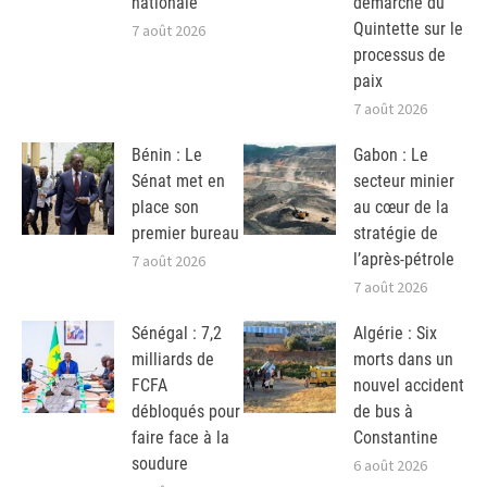
nationale
démarche du
Quintette sur le
7 août 2026
processus de
paix
7 août 2026
Bénin : Le
Gabon : Le
Sénat met en
secteur minier
place son
au cœur de la
premier bureau
stratégie de
l’après-pétrole
7 août 2026
7 août 2026
Sénégal : 7,2
Algérie : Six
milliards de
morts dans un
FCFA
nouvel accident
débloqués pour
de bus à
faire face à la
Constantine
soudure
6 août 2026