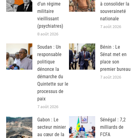
d’un régime
à consolider la
militaire
souveraineté
vieillissant
nationale
(psychiatres)
7 août 2026
8 août 2026
Soudan : Un
Bénin : Le
responsable
Sénat met en
politique
place son
dénonce la
premier bureau
démarche du
7 août 2026
Quintette sur le
processus de
paix
7 août 2026
Gabon : Le
Sénégal : 7,2
secteur minier
milliards de
au cœur de la
FCFA