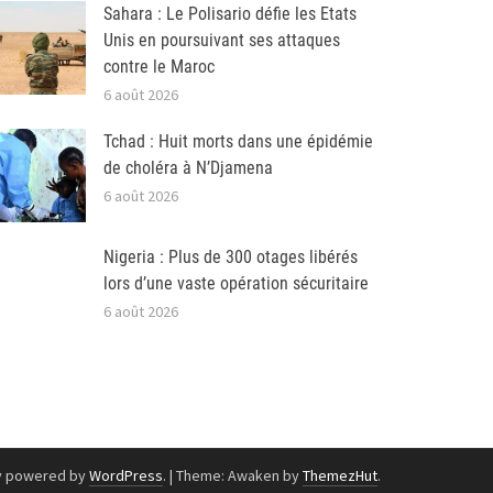
Sahara : Le Polisario défie les Etats
Unis en poursuivant ses attaques
contre le Maroc
6 août 2026
Tchad : Huit morts dans une épidémie
de choléra à N’Djamena
6 août 2026
Nigeria : Plus de 300 otages libérés
lors d’une vaste opération sécuritaire
6 août 2026
y powered by
WordPress
.
|
Theme: Awaken by
ThemezHut
.