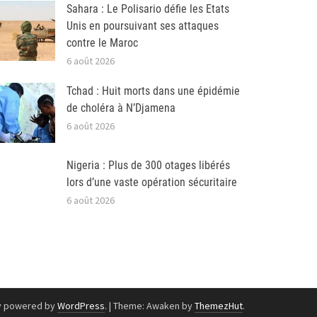
Sahara : Le Polisario défie les Etats
Unis en poursuivant ses attaques
contre le Maroc
6 août 2026
Tchad : Huit morts dans une épidémie
de choléra à N’Djamena
6 août 2026
Nigeria : Plus de 300 otages libérés
lors d’une vaste opération sécuritaire
6 août 2026
y powered by
WordPress
.
|
Theme: Awaken by
ThemezHut
.