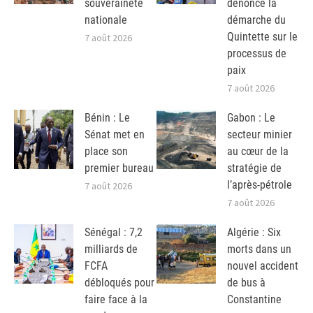
souveraineté
dénonce la
nationale
démarche du
Quintette sur le
7 août 2026
processus de
paix
7 août 2026
Bénin : Le
Gabon : Le
Sénat met en
secteur minier
place son
au cœur de la
premier bureau
stratégie de
l’après-pétrole
7 août 2026
7 août 2026
Sénégal : 7,2
Algérie : Six
milliards de
morts dans un
FCFA
nouvel accident
débloqués pour
de bus à
faire face à la
Constantine