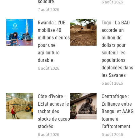
soudure
6 août 2026
7 août 2026
Rwanda : L’UE
Togo : La BAD
mobilise 40
accorde un
millions d’euros
million de
pour une
dollars pour
agriculture
soutenir les
durable
populations
déplacées dans
6 août 2026
les Savanes
6 août 2026
Côte d’Ivoire :
Centrafrique :
L’Etat achève le
L’alliance entre
rachat des
Bangui et AAKG
stocks de cacao
tourne à
stockés
l’affrontement
6 août 2026
6 août 2026