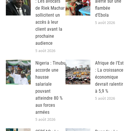
: Les avocats
alerte sur une
de Riek Machar
flambée
sollicitent un
d’Ebola
accès à leur
5 août 2026
client avant la
prochaine
audience
5 août 2026
Nigeria : Tinubu
Afrique de l’Est
accorde une
: La croissance
hausse
économique
salariale
devrait ralentir
pouvant
à 5,9 %
atteindre 80 %
5 août 2026
aux forces
armées
5 août 2026