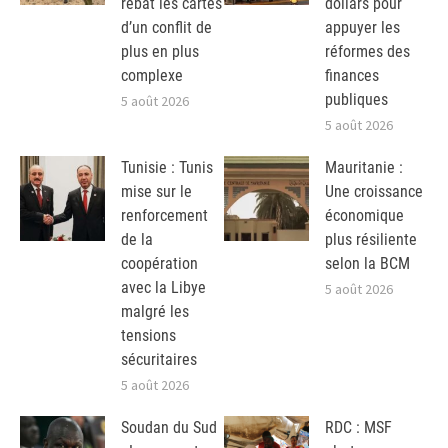
rebat les cartes
dollars pour
d’un conflit de
appuyer les
plus en plus
réformes des
complexe
finances
publiques
5 août 2026
5 août 2026
Tunisie : Tunis
Mauritanie :
mise sur le
Une croissance
renforcement
économique
de la
plus résiliente
coopération
selon la BCM
avec la Libye
5 août 2026
malgré les
tensions
sécuritaires
5 août 2026
Soudan du Sud
RDC : MSF