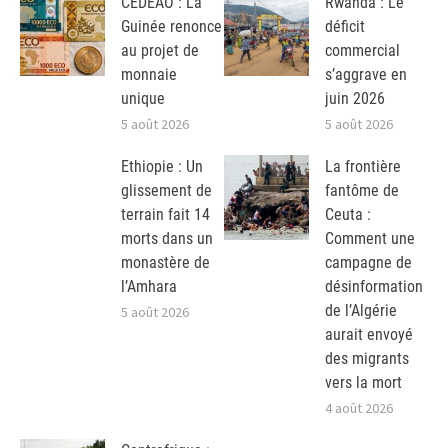
CEDEAO : La
Rwanda : Le
Guinée renonce
déficit
au projet de
commercial
monnaie
s’aggrave en
unique
juin 2026
5 août 2026
5 août 2026
Ethiopie : Un
La frontière
glissement de
fantôme de
terrain fait 14
Ceuta :
morts dans un
Comment une
monastère de
campagne de
l’Amhara
désinformation
de l’Algérie
5 août 2026
aurait envoyé
des migrants
vers la mort
4 août 2026