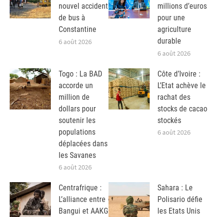
nouvel accident
millions d’euros
de bus à
pour une
Constantine
agriculture
durable
6 août 2026
6 août 2026
Togo : La BAD
Côte d’Ivoire :
accorde un
L’Etat achève le
million de
rachat des
dollars pour
stocks de cacao
soutenir les
stockés
populations
6 août 2026
déplacées dans
les Savanes
6 août 2026
Centrafrique :
Sahara : Le
L’alliance entre
Polisario défie
Bangui et AAKG
les Etats Unis