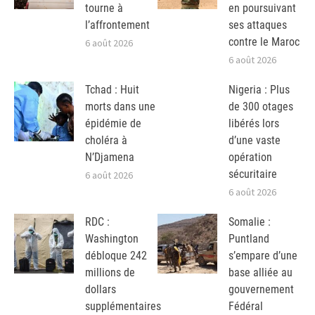
tourne à
en poursuivant
l’affrontement
ses attaques
contre le Maroc
6 août 2026
6 août 2026
Tchad : Huit
Nigeria : Plus
morts dans une
de 300 otages
épidémie de
libérés lors
choléra à
d’une vaste
N’Djamena
opération
sécuritaire
6 août 2026
6 août 2026
RDC :
Somalie :
Washington
Puntland
débloque 242
s’empare d’une
millions de
base alliée au
dollars
gouvernement
supplémentaires
Fédéral