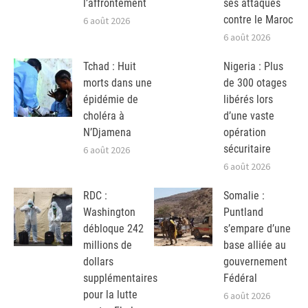
l’affrontement
ses attaques
contre le Maroc
6 août 2026
6 août 2026
Tchad : Huit
Nigeria : Plus
morts dans une
de 300 otages
épidémie de
libérés lors
choléra à
d’une vaste
N’Djamena
opération
sécuritaire
6 août 2026
6 août 2026
RDC :
Somalie :
Washington
Puntland
débloque 242
s’empare d’une
millions de
base alliée au
dollars
gouvernement
supplémentaires
Fédéral
pour la lutte
6 août 2026