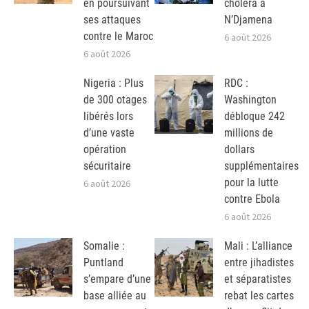
en poursuivant
choléra à
ses attaques
N’Djamena
contre le Maroc
6 août 2026
6 août 2026
Nigeria : Plus
RDC :
de 300 otages
Washington
libérés lors
débloque 242
d’une vaste
millions de
opération
dollars
sécuritaire
supplémentaires
pour la lutte
6 août 2026
contre Ebola
6 août 2026
Somalie :
Mali : L’alliance
Puntland
entre jihadistes
s’empare d’une
et séparatistes
base alliée au
rebat les cartes