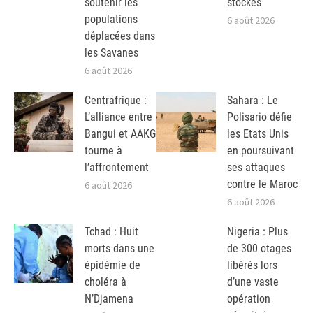
soutenir les
stockés
populations
6 août 2026
déplacées dans
les Savanes
6 août 2026
Centrafrique :
Sahara : Le
L’alliance entre
Polisario défie
Bangui et AAKG
les Etats Unis
tourne à
en poursuivant
l’affrontement
ses attaques
contre le Maroc
6 août 2026
6 août 2026
Tchad : Huit
Nigeria : Plus
morts dans une
de 300 otages
épidémie de
libérés lors
choléra à
d’une vaste
N’Djamena
opération