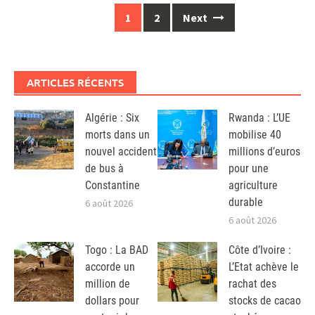
Posts
1
2
Next
navigation
ARTICLES RÉCENTS
Algérie : Six
Rwanda : L’UE
morts dans un
mobilise 40
nouvel accident
millions d’euros
de bus à
pour une
Constantine
agriculture
durable
6 août 2026
6 août 2026
Togo : La BAD
Côte d’Ivoire :
accorde un
L’Etat achève le
million de
rachat des
dollars pour
stocks de cacao