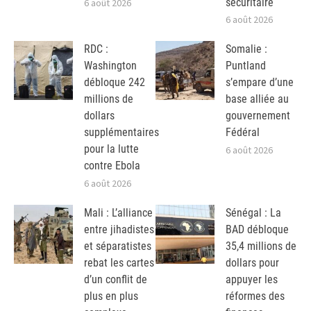
sécuritaire
6 août 2026
6 août 2026
RDC :
Somalie :
Washington
Puntland
débloque 242
s’empare d’une
millions de
base alliée au
dollars
gouvernement
supplémentaires
Fédéral
pour la lutte
6 août 2026
contre Ebola
6 août 2026
Mali : L’alliance
Sénégal : La
entre jihadistes
BAD débloque
et séparatistes
35,4 millions de
rebat les cartes
dollars pour
d’un conflit de
appuyer les
plus en plus
réformes des