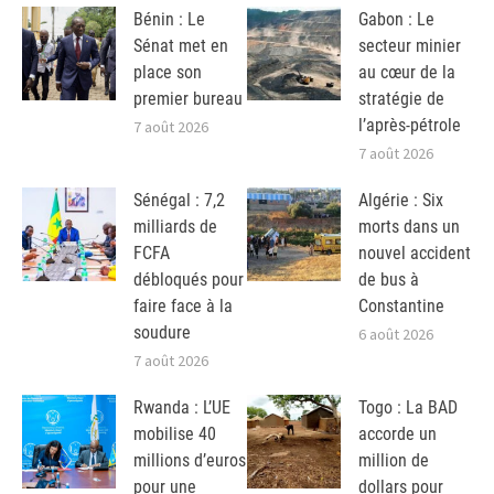
Bénin : Le
Gabon : Le
Sénat met en
secteur minier
place son
au cœur de la
premier bureau
stratégie de
l’après-pétrole
7 août 2026
7 août 2026
Sénégal : 7,2
Algérie : Six
milliards de
morts dans un
FCFA
nouvel accident
débloqués pour
de bus à
faire face à la
Constantine
soudure
6 août 2026
7 août 2026
Rwanda : L’UE
Togo : La BAD
mobilise 40
accorde un
millions d’euros
million de
pour une
dollars pour