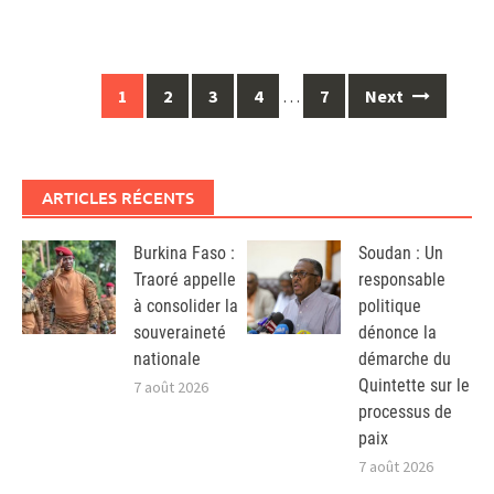
Posts
1
2
3
4
…
7
Next
navigation
ARTICLES RÉCENTS
Burkina Faso :
Soudan : Un
Traoré appelle
responsable
à consolider la
politique
souveraineté
dénonce la
nationale
démarche du
Quintette sur le
7 août 2026
processus de
paix
7 août 2026