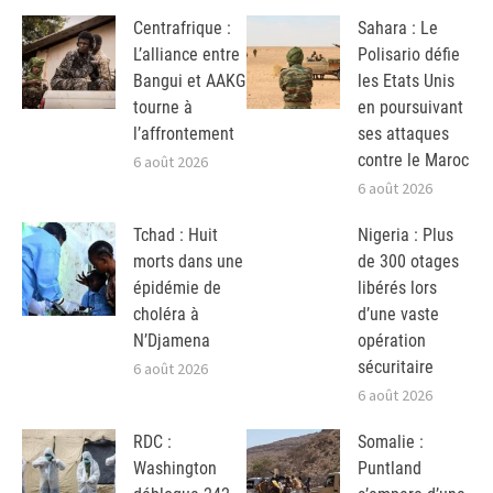
Centrafrique :
Sahara : Le
L’alliance entre
Polisario défie
Bangui et AAKG
les Etats Unis
tourne à
en poursuivant
l’affrontement
ses attaques
contre le Maroc
6 août 2026
6 août 2026
Tchad : Huit
Nigeria : Plus
morts dans une
de 300 otages
épidémie de
libérés lors
choléra à
d’une vaste
N’Djamena
opération
sécuritaire
6 août 2026
6 août 2026
RDC :
Somalie :
Washington
Puntland