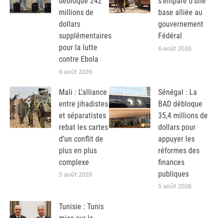
débloque 242
s’empare d’une
millions de
base alliée au
dollars
gouvernement
supplémentaires
Fédéral
pour la lutte
6 août 2026
contre Ebola
6 août 2026
Mali : L’alliance
Sénégal : La
entre jihadistes
BAD débloque
et séparatistes
35,4 millions de
rebat les cartes
dollars pour
d’un conflit de
appuyer les
plus en plus
réformes des
complexe
finances
publiques
5 août 2026
5 août 2026
Tunisie : Tunis