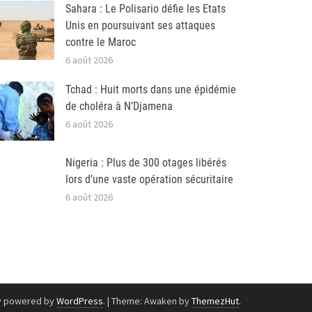
Sahara : Le Polisario défie les Etats
Unis en poursuivant ses attaques
contre le Maroc
6 août 2026
Tchad : Huit morts dans une épidémie
de choléra à N’Djamena
6 août 2026
Nigeria : Plus de 300 otages libérés
lors d’une vaste opération sécuritaire
6 août 2026
y powered by
WordPress
.
|
Theme: Awaken by
ThemezHut
.