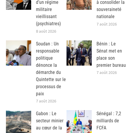
d’un régime
à consolider la
militaire
souveraineté
vieillissant
nationale
(psychiatres)
7 août 2026
8 août 2026
Soudan : Un
Bénin : Le
responsable
Sénat met en
politique
place son
dénonce la
premier bureau
démarche du
7 août 2026
Quintette sur le
processus de
paix
7 août 2026
Gabon : Le
Sénégal : 7,2
secteur minier
milliards de
au cœur de la
FCFA