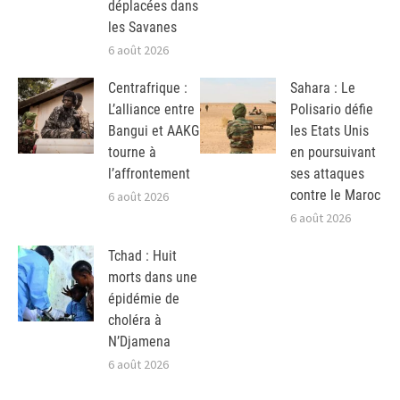
déplacées dans
les Savanes
6 août 2026
Centrafrique :
Sahara : Le
L’alliance entre
Polisario défie
Bangui et AAKG
les Etats Unis
tourne à
en poursuivant
l’affrontement
ses attaques
contre le Maroc
6 août 2026
6 août 2026
Tchad : Huit
morts dans une
épidémie de
choléra à
N’Djamena
6 août 2026