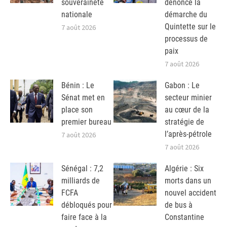
souveraineté
dénonce la
nationale
démarche du
Quintette sur le
7 août 2026
processus de
paix
7 août 2026
Bénin : Le
Gabon : Le
Sénat met en
secteur minier
place son
au cœur de la
premier bureau
stratégie de
l’après-pétrole
7 août 2026
7 août 2026
Sénégal : 7,2
Algérie : Six
milliards de
morts dans un
FCFA
nouvel accident
débloqués pour
de bus à
faire face à la
Constantine