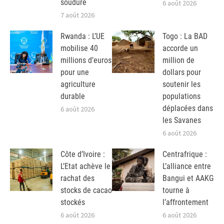
soudure
6 août 2026
7 août 2026
Rwanda : L’UE
Togo : La BAD
mobilise 40
accorde un
millions d’euros
million de
pour une
dollars pour
agriculture
soutenir les
durable
populations
déplacées dans
6 août 2026
les Savanes
6 août 2026
Côte d’Ivoire :
Centrafrique :
L’Etat achève le
L’alliance entre
rachat des
Bangui et AAKG
stocks de cacao
tourne à
stockés
l’affrontement
6 août 2026
6 août 2026