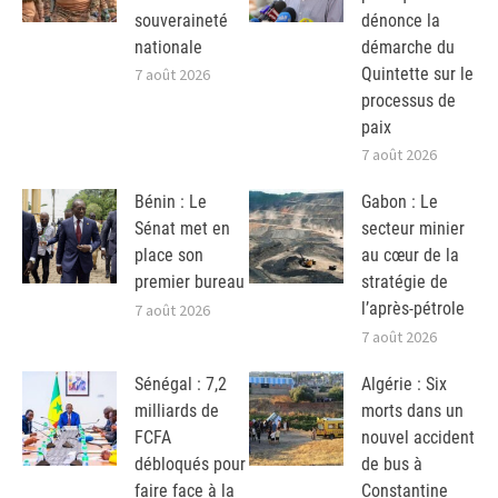
souveraineté
dénonce la
nationale
démarche du
Quintette sur le
7 août 2026
processus de
paix
7 août 2026
Bénin : Le
Gabon : Le
Sénat met en
secteur minier
place son
au cœur de la
premier bureau
stratégie de
l’après-pétrole
7 août 2026
7 août 2026
Sénégal : 7,2
Algérie : Six
milliards de
morts dans un
FCFA
nouvel accident
débloqués pour
de bus à
faire face à la
Constantine