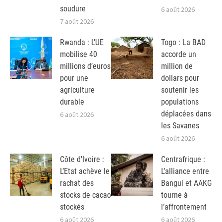
soudure
6 août 2026
7 août 2026
Rwanda : L’UE
Togo : La BAD
mobilise 40
accorde un
millions d’euros
million de
pour une
dollars pour
agriculture
soutenir les
durable
populations
déplacées dans
6 août 2026
les Savanes
6 août 2026
Côte d’Ivoire :
Centrafrique :
L’Etat achève le
L’alliance entre
rachat des
Bangui et AAKG
stocks de cacao
tourne à
stockés
l’affrontement
6 août 2026
6 août 2026