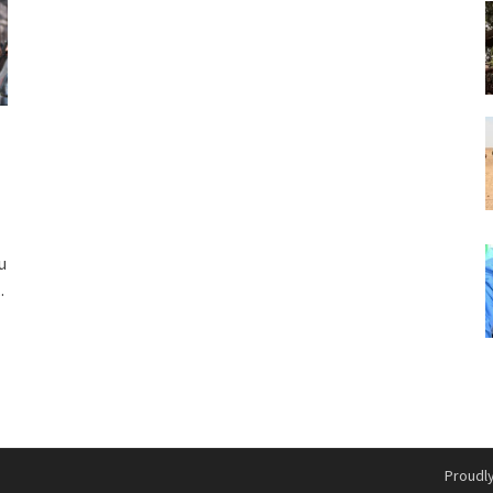
u
..
Proudl