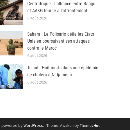
Centrafrique : L’alliance entre Bangui
et AAKG tourne à l’affrontement
6 août 2026
Sahara : Le Polisario défie les Etats
Unis en poursuivant ses attaques
contre le Maroc
6 août 2026
Tchad : Huit morts dans une épidémie
de choléra à N’Djamena
6 août 2026
y powered by
WordPress
.
|
Theme: Awaken by
ThemezHut
.