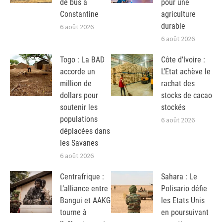
de bus à
pour une
Constantine
agriculture
durable
6 août 2026
6 août 2026
Togo : La BAD
Côte d’Ivoire :
accorde un
L’Etat achève le
million de
rachat des
dollars pour
stocks de cacao
soutenir les
stockés
populations
6 août 2026
déplacées dans
les Savanes
6 août 2026
Centrafrique :
Sahara : Le
L’alliance entre
Polisario défie
Bangui et AAKG
les Etats Unis
tourne à
en poursuivant