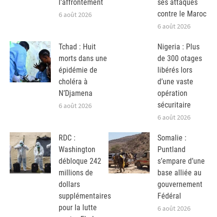
l’affrontement
ses attaques
contre le Maroc
6 août 2026
6 août 2026
Tchad : Huit
Nigeria : Plus
morts dans une
de 300 otages
épidémie de
libérés lors
choléra à
d’une vaste
N’Djamena
opération
sécuritaire
6 août 2026
6 août 2026
RDC :
Somalie :
Washington
Puntland
débloque 242
s’empare d’une
millions de
base alliée au
dollars
gouvernement
supplémentaires
Fédéral
pour la lutte
6 août 2026