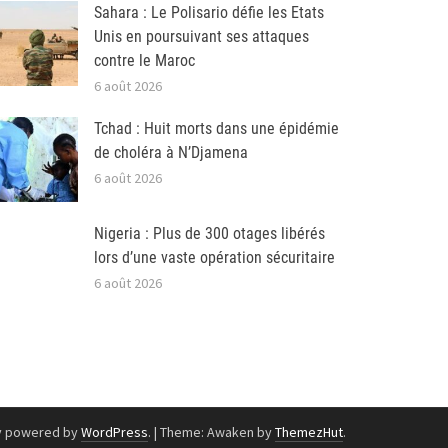
Sahara : Le Polisario défie les Etats
Unis en poursuivant ses attaques
contre le Maroc
6 août 2026
Tchad : Huit morts dans une épidémie
de choléra à N’Djamena
6 août 2026
Nigeria : Plus de 300 otages libérés
lors d’une vaste opération sécuritaire
6 août 2026
y powered by
WordPress
.
|
Theme: Awaken by
ThemezHut
.