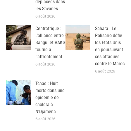
déplacées dans
les Savanes
6 août 2026
Centrafrique :
Sahara : Le
L’alliance entre
Polisario défie
Bangui et AAKG
les Etats Unis
tourne à
en poursuivant
l’affrontement
ses attaques
contre le Maroc
6 août 2026
6 août 2026
Tchad : Huit
morts dans une
épidémie de
choléra à
N’Djamena
6 août 2026