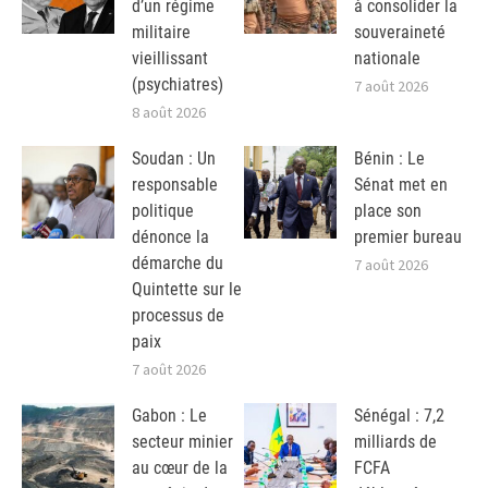
d’un régime
à consolider la
militaire
souveraineté
vieillissant
nationale
(psychiatres)
7 août 2026
8 août 2026
Soudan : Un
Bénin : Le
responsable
Sénat met en
politique
place son
dénonce la
premier bureau
démarche du
7 août 2026
Quintette sur le
processus de
paix
7 août 2026
Gabon : Le
Sénégal : 7,2
secteur minier
milliards de
au cœur de la
FCFA