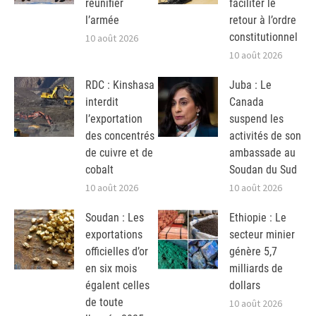
réunifier
faciliter le
l’armée
retour à l’ordre
constitutionnel
10 août 2026
10 août 2026
RDC : Kinshasa
Juba : Le
interdit
Canada
l’exportation
suspend les
des concentrés
activités de son
de cuivre et de
ambassade au
cobalt
Soudan du Sud
10 août 2026
10 août 2026
Soudan : Les
Ethiopie : Le
exportations
secteur minier
officielles d’or
génère 5,7
en six mois
milliards de
égalent celles
dollars
de toute
10 août 2026