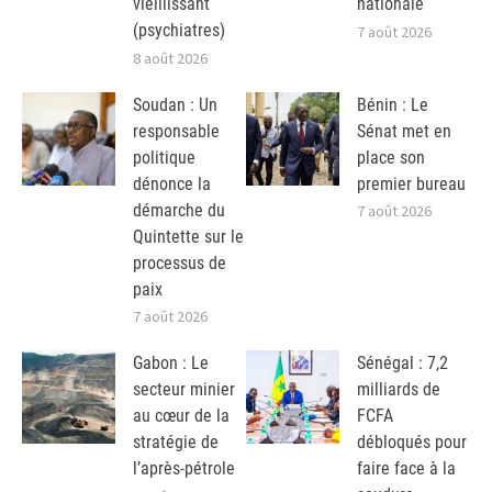
vieillissant
nationale
(psychiatres)
7 août 2026
8 août 2026
Soudan : Un
Bénin : Le
responsable
Sénat met en
politique
place son
dénonce la
premier bureau
démarche du
7 août 2026
Quintette sur le
processus de
paix
7 août 2026
Gabon : Le
Sénégal : 7,2
secteur minier
milliards de
au cœur de la
FCFA
stratégie de
débloqués pour
l’après-pétrole
faire face à la