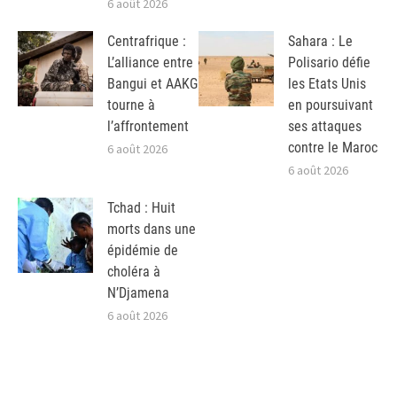
6 août 2026
Centrafrique :
Sahara : Le
L’alliance entre
Polisario défie
Bangui et AAKG
les Etats Unis
tourne à
en poursuivant
l’affrontement
ses attaques
contre le Maroc
6 août 2026
6 août 2026
Tchad : Huit
morts dans une
épidémie de
choléra à
N’Djamena
6 août 2026