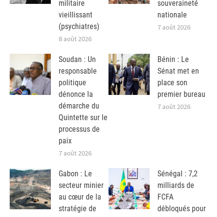
militaire
souveraineté
vieillissant
nationale
(psychiatres)
7 août 2026
8 août 2026
Soudan : Un
Bénin : Le
responsable
Sénat met en
politique
place son
dénonce la
premier bureau
démarche du
7 août 2026
Quintette sur le
processus de
paix
7 août 2026
Gabon : Le
Sénégal : 7,2
secteur minier
milliards de
au cœur de la
FCFA
stratégie de
débloqués pour