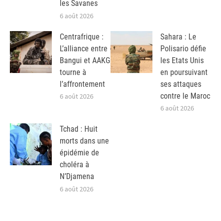
les Savanes
6 août 2026
Centrafrique :
Sahara : Le
L’alliance entre
Polisario défie
Bangui et AAKG
les Etats Unis
tourne à
en poursuivant
l’affrontement
ses attaques
contre le Maroc
6 août 2026
6 août 2026
Tchad : Huit
morts dans une
épidémie de
choléra à
N’Djamena
6 août 2026