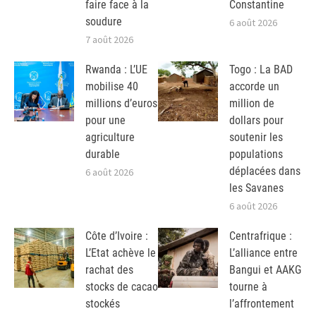
faire face à la
Constantine
soudure
6 août 2026
7 août 2026
Rwanda : L’UE
Togo : La BAD
mobilise 40
accorde un
millions d’euros
million de
pour une
dollars pour
agriculture
soutenir les
durable
populations
déplacées dans
6 août 2026
les Savanes
6 août 2026
Côte d’Ivoire :
Centrafrique :
L’Etat achève le
L’alliance entre
rachat des
Bangui et AAKG
stocks de cacao
tourne à
stockés
l’affrontement