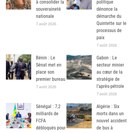
à consolider la
politique
souveraineté
dénonce la
nationale
démarche du
Quintette sur le
7 août 2026
processus de
paix
7 août 2026
Bénin : Le
Gabon : Le
Sénat met en
secteur minier
place son
au cœur de la
premier bureau
stratégie de
l’après-pétrole
7 août 2026
7 août 2026
Sénégal : 7,2
Algérie : Six
milliards de
morts dans un
FCFA
nouvel accident
débloqués pour
de bus à