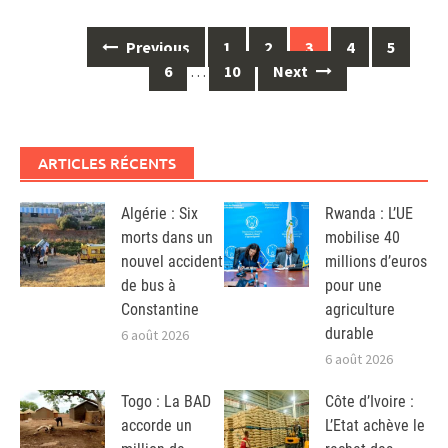
Posts
Previous
1
2
3
4
5
navigation
6
…
10
Next
ARTICLES RÉCENTS
Algérie : Six
Rwanda : L’UE
morts dans un
mobilise 40
nouvel accident
millions d’euros
de bus à
pour une
Constantine
agriculture
durable
6 août 2026
6 août 2026
Togo : La BAD
Côte d’Ivoire :
accorde un
L’Etat achève le