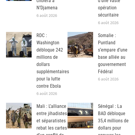
choléra à
d’une vaste
N’Djamena
opération
sécuritaire
6 août 2026
6 août 2026
RDC :
Somalie :
Washington
Puntland
débloque 242
s’empare d’une
millions de
base alliée au
dollars
gouvernement
supplémentaires
Fédéral
pour la lutte
6 août 2026
contre Ebola
6 août 2026
Mali : L’alliance
Sénégal : La
entre jihadistes
BAD débloque
et séparatistes
35,4 millions de
rebat les cartes
dollars pour