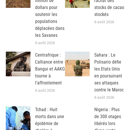
million de
rachat des
dollars pour
stocks de cacao
soutenir les
stockés
populations
6 août 2026
déplacées dans
les Savanes
6 août 2026
Centrafrique :
Sahara : Le
L’alliance entre
Polisario défie
Bangui et AAKG
les Etats Unis
tourne à
en poursuivant
l’affrontement
ses attaques
contre le Maroc
6 août 2026
6 août 2026
Tchad : Huit
Nigeria : Plus
morts dans une
de 300 otages
épidémie de
libérés lors