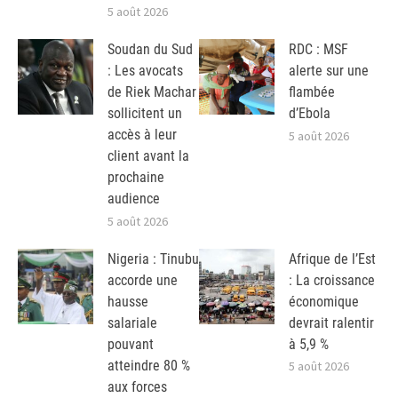
5 août 2026
Soudan du Sud
RDC : MSF
: Les avocats
alerte sur une
de Riek Machar
flambée
sollicitent un
d’Ebola
accès à leur
5 août 2026
client avant la
prochaine
audience
5 août 2026
Nigeria : Tinubu
Afrique de l’Est
accorde une
: La croissance
hausse
économique
salariale
devrait ralentir
pouvant
à 5,9 %
atteindre 80 %
5 août 2026
aux forces